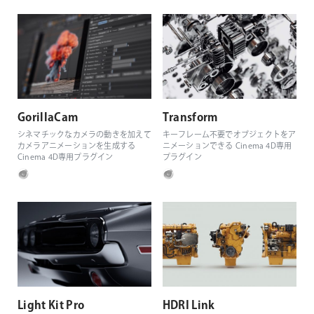
GorillaCam
Transform
シネマチックなカメラの動きを加えて
キーフレーム不要でオブジェクトをア
カメラアニメーションを生成する
ニメーションできる Cinema 4D専用
Cinema 4D専用プラグイン
プラグイン
Light Kit Pro
HDRI Link