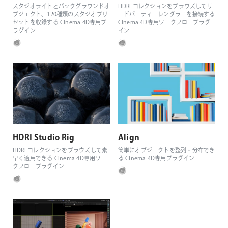
スタジオライトとバックグラウンドオ
HDRI コレクションをブラウズしてサ
ブジェクト、120種類のスタジオプリ
ードパーティーレンダラーを接続する
セットを収録する Cinema 4D専用プ
Cinema 4D専用ワークフロープラグ
ラグイン
イン
HDRI Studio Rig
Align
HDRI コレクションをブラウズして素
簡単にオブジェクトを整列・分布でき
早く適用できる Cinema 4D専用ワー
る Cinema 4D専用プラグイン
クフロープラグイン