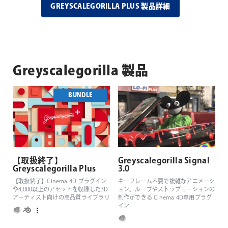
GREYSCALEGORILLA PLUS 製品詳細
Greyscalegorilla 製品
BUNDLE
【取扱終了】
Greyscalegorilla Signal
Greyscalegorilla Plus
3.0
【取扱終了】Cinema 4D プラグイン
キーフレーム不要で複雑なアニメーシ
や4,000以上のアセットを収録した3D
ョン、ループやストップモーションの
アーティスト向けの高品質ライブラリ
制作ができる Cinema 4D専用プラグ
イン