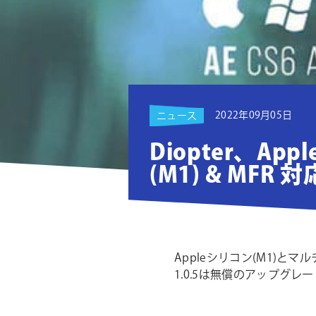
ョ
ン
2022年09月05日
ニュース
Diopter、Ap
(M1) & MFR
Appleシリコン(M1)とマル
1.0.5は無償のアップグ