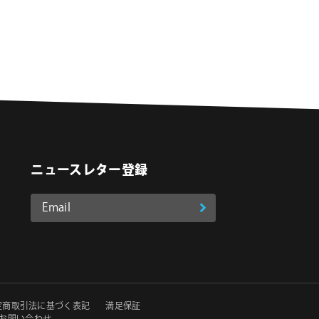
ニュースレター登録
Email
登
ア
o
on Instagram
ド
録
レ
ス
*
必
定商取引法に基づく表記
満足保証