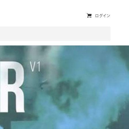
ユ
ログイン
ー
テ
ィ
リ
テ
ィ・
ナ
ビ
ゲ
ー