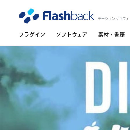
Flashback Japan Inc
モーショングラフィ
プ
プラグイン
ソフトウェア
素材・書籍
ラ
イ
マ
リ・
ナ
ビ
ゲ
ー
シ