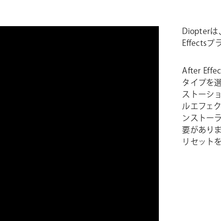
Diopt
Effect
After 
タイプを
ストーシ
ルエフェ
ンストー
要があり
リセット