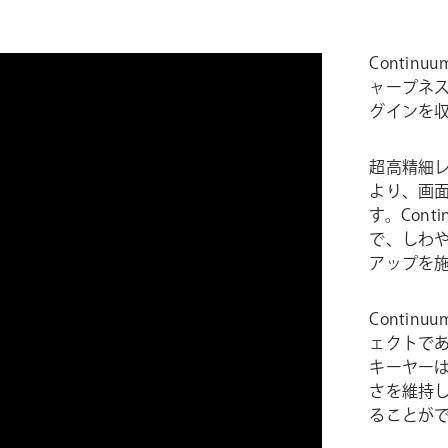
Continuu
ャープネ
グインを収録
超高精細
より、画
す。Contin
で、しわ
アップを
Continuu
ェクトである
キーヤー
さを維持
ることが