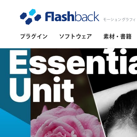
Flashback Japan Inc
モーショングラフィ
プ
プラグイン
ソフトウェア
素材・書籍
ラ
イ
マ
リ・
ナ
ビ
ゲ
ー
シ