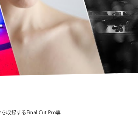
シ
ョ
ン
Final Cut Pro専