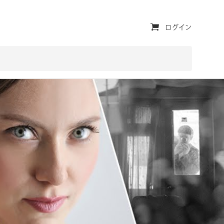
ユ
ログイン
ー
テ
ィ
リ
テ
ィ・
ナ
ビ
ゲ
ー