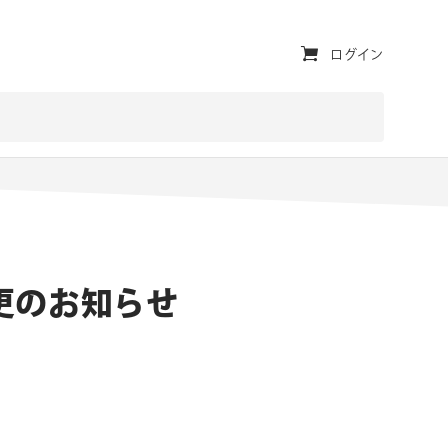
ユ
ログイン
ー
テ
ィ
リ
テ
ィ・
期変更のお知らせ
ナ
ビ
ゲ
ー