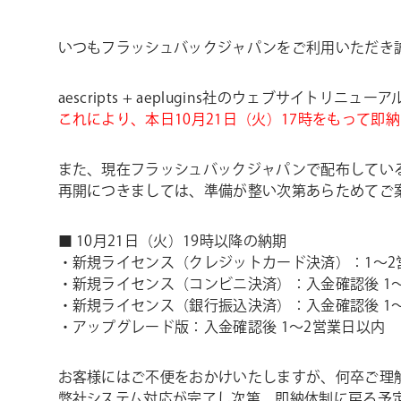
ョ
ン
いつもフラッシュバックジャパンをご利用いただき
aescripts + aeplugins社のウェブサイ
これにより、本日10月21日（火）17時をもって即
また、現在フラッシュバックジャパンで配布してい
再開につきましては、準備が整い次第あらためてご
■ 10月21日（火）19時以降の納期
・新規ライセンス（クレジットカード決済）：1〜2
・新規ライセンス（コンビニ決済）：入金確認後 1
・新規ライセンス（銀行振込決済）：入金確認後 1
・アップグレード版：入金確認後 1〜2営業日以内
お客様にはご不便をおかけいたしますが、何卒ご理
弊社システム対応が完了し次第、即納体制に戻る予