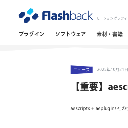
Flashback Japan Inc
モーショングラフィ
プ
プラグイン
ソフトウェア
素材・書籍
ラ
イ
マ
2025年10月21
ニュース
リ・
ナ
【重要】aesc
ビ
ゲ
aescripts + aep
ー
シ