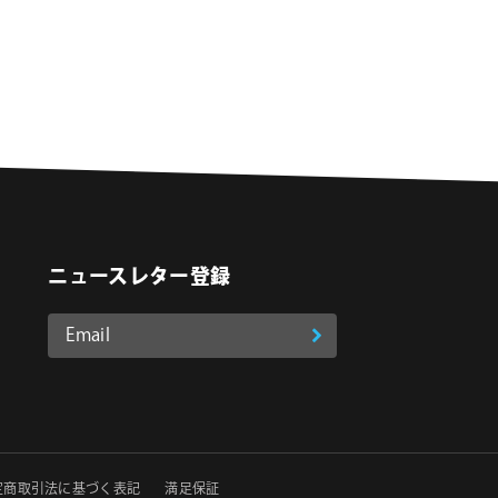
ニュースレター登録
Email
登
ア
o
on Instagram
ド
録
レ
ス
*
必
定商取引法に基づく表記
満足保証