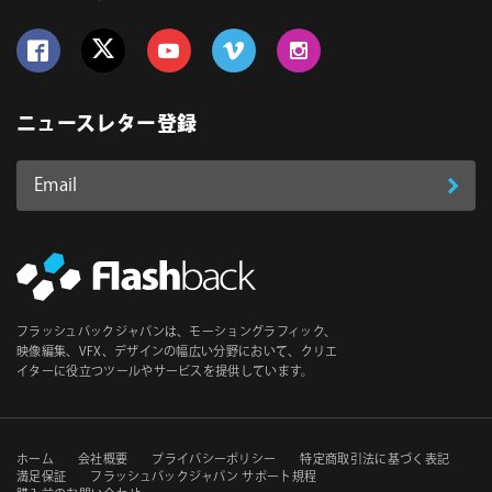
Follow us on Facebook
Follow us on Twitter
Follow us on YouTube
Follow us on Vimeo
Follow us on Instagram
ニュースレター登録
Email
登
ア
ド
録
レ
ス
*
必
フラッシュバックジャパンは、モーショングラフィック、
須
映像編集、VFX、デザインの幅広い分野において、クリエ
イターに役立つツールやサービスを提供しています。
セ
ホーム
会社概要
プライバシーポリシー
特定商取引法に基づく表記
満足保証
フラッシュバックジャパン サポート規程