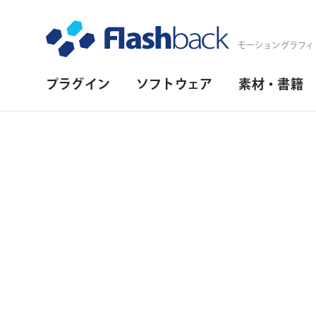
Flashback Japan Inc
モーショングラフィ
プ
プラグイン
ソフトウェア
素材・書籍
ラ
イ
マ
リ・
ナ
ビ
ゲ
ー
シ