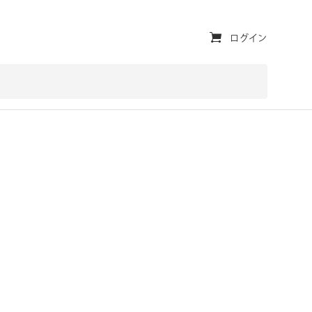
ユ
ログイン
ー
テ
ィ
リ
テ
ィ・
ナ
ビ
ゲ
ー