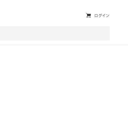
ユ
ログイン
ー
テ
ィ
リ
テ
ィ・
ナ
ビ
ゲ
ー