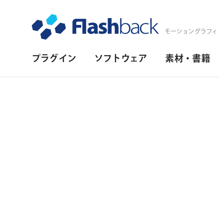
Flashback Japan Inc
モーショングラフィ
プ
プラグイン
ソフトウェア
素材・書籍
ラ
イ
マ
リ・
ナ
ビ
ゲ
ー
シ