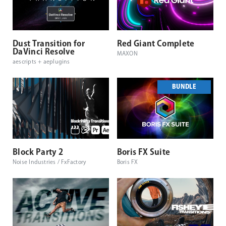
Dust Transition for
Red Giant Complete
DaVinci Resolve
MAXON
aescripts + aeplugins
BUNDLE
Block Party 2
Boris FX Suite
Noise Industries / FxFactory
Boris FX