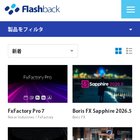
Flashback Japan Inc
メニューを切り替
製
製品をフィルタ
品
注
文
結
果
FxFactory Pro 7
Boris FX Sapphire 2026.5
Noise Industries / FxFactory
Boris FX