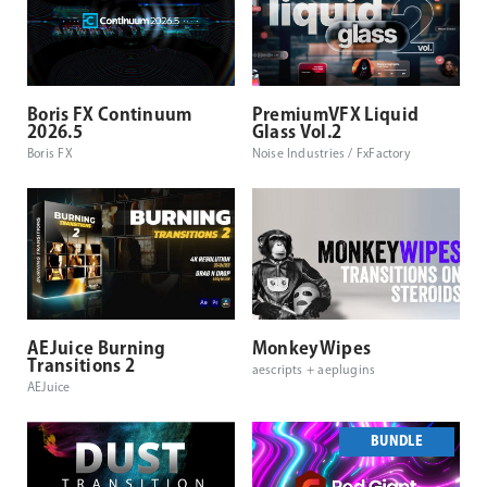
Boris FX Continuum
PremiumVFX Liquid
2026.5
Glass Vol.2
Boris FX
Noise Industries / FxFactory
AEJuice Burning
MonkeyWipes
Transitions 2
aescripts + aeplugins
AEJuice
BUNDLE