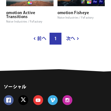
omotion Active
omotion Fisheye
Transitions
Noise Industries / FxFactory
Noise Industries / FxFactory
結
前へ
1
次へ
果
ペ
ー
ジ
数
ソーシャル
Follow us on Facebook
Follow us on Twitter
Follow us on YouTube
Follow us on Vimeo
Follow us on Instagram