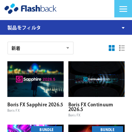
Flashback Japan Inc
メニューを切り替
製
製品をフィルタ
品
注
文
結
果
Boris FX Sapphire 2026.5
Boris FX Continuum
2026.5
Boris FX
Boris FX
BUNDLE
BUNDLE