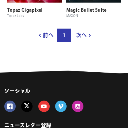
Topaz Gigapixel
Magic Bullet Suite
Topaz Labs
MAXON
結
前へ
1
次へ
果
ペ
ー
ジ
数
ソーシャル
Follow us on Facebook
Follow us on Twitter
Follow us on YouTube
Follow us on Vimeo
Follow us on Instagram
ニュースレター登録