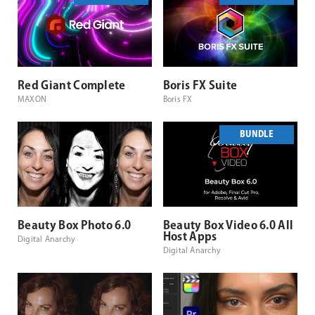
Red Giant Complete
Boris FX Suite
MAXON
Boris FX
BUNDLE
Beauty Box Photo 6.0
Beauty Box Video 6.0 All
Host Apps
Digital Anarchy
Digital Anarchy