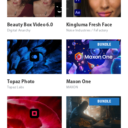
Beauty Box Video 6.0
Kingluma Fresh Face
Digital Anarchy
Noise Industries / FxFactory
BUNDLE
Topaz Photo
Maxon One
Topaz Labs
MAXON
BUNDLE