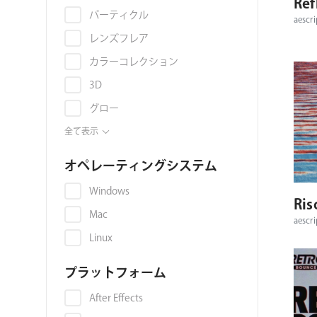
Ref
ョ
パーティクル
aescri
ン
レンズフレア
カラーコレクション
3D
グロー
アニメーション
全て表示
アップコンバート
オペレーティングシステム
スキンレタッチ
Windows
Ris
トランジション
Mac
aescri
キーイング
Linux
色収差
プラットフォーム
映像音声同期
ライトリーク
After Effects