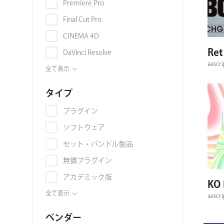
オーバーレイ
Premiere Pro
環境マップ
Final Cut Pro
マテリアル・テクスチャ
CINEMA 4D
Re
グラデーション
DaVinci Resolve
aescri
グランジ
OFX
全て表示
グリッチ
EDIUS Pro
タイプ
群集アニメーション
Avid Media Composer
プラグイン
AI
Nuke
ソフトウェア
3Dモデル
Illustrator
セット・バンドル製品
コラージュ
Photoshop
無償プラグイン
ジェネレーター
Blackmagic Fusion
アカデミック版
KO 
映像素材
Vegas Pro
プリセット
全て表示
aescri
スライドショー
Autodesk 3ds Max
映像素材
スタイライズ
ベンダー
Autodesk Maya