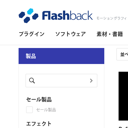
Flashback Japan Inc
モーショングラフィ
プ
プラグイン
ソフトウェア
素材・書籍
ラ
イ
注
製品
文
マ
結
リ・
果
ナ
ビ
セール製品
ゲ
セール製品
ー
シ
エフェクト