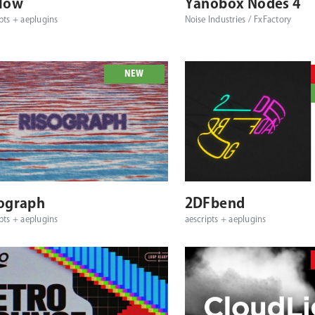
low
Yanobox Nodes 4
pts + aeplugins
Noise Industries / FxFactory
NEW
対応プラットフォーム
対応OS
対応プラットフォーム
ograph
2DFbend
pts + aeplugins
aescripts + aeplugins