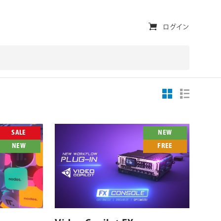
ユ
ログイン
ー
テ
ィ
リ
テ
ィ・
SALE
NEW
NEW
FREE
ナ
ビ
ゲ
対応OS
対応プラットフォーム
対応OS
ー