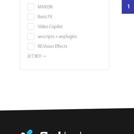
音素材
結
スタビライズ
1
Autodesk Flame
MAXON
果
画像素材
スローモーション
Autodesk Smoke
Boris FX
ペ
映像編集ソフト
タイトル
Blender
Video Copilot
ー
書籍
ディストーション
ジ
Unreal Engine
aescripts + aeplugins
ボリュームライセンス
数
トラッキング
Audition
RE:Vision Effects
チュートリアル
モーションブラー
DAW (VST, AU, AAX)
Digital Anarchy
全て表示
3DCGソフト
ノイズ・グレイン
Noise Industries / FxFactory
3Dモデル
ノイズ除去
ABSoft
環境マップ・シェーダー・マテリ
被写界深度
アル
Frischluft
フィルタ
テンプレート
NewBlue
補正
タイプフェイス
AEJuice
レンダラー/レンダリング
フォント
AE Sweets
サウンドエフェクト
ハードウェア
Battle Axe
オーディオ