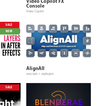
シ
Video Copilot FX
Console
ョ
Video Copilot
ン
SALE
NEW
対応OS
対応プラットフォーム
対応OS
AlignAll
aescripts + aeplugins
SALE