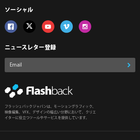
ソーシャル
Follow us on Facebook
Follow us on Twitter
Follow us on YouTube
Follow us on Vimeo
Follow us on Instagram
ニュースレター登録
Email
登
ア
ド
録
レ
ス
*
必
フラッシュバックジャパンは、モーショングラフィック、
須
映像編集、VFX、デザインの幅広い分野において、クリエ
イターに役立つツールやサービスを提供しています。