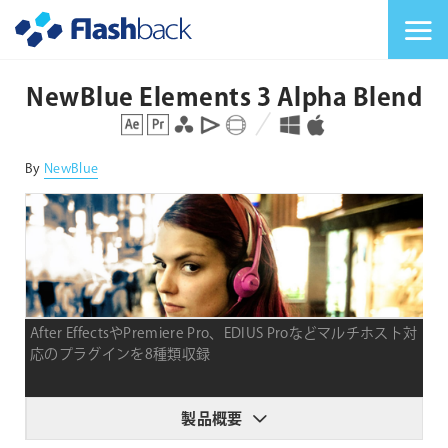
Flashback Japan Inc
メニューを切り替
NewBlue Elements 3 Alpha Blend
対応プラットフォーム
対応OS
By
NewBlue
After EffectsやPremiere Pro、EDIUS Proなどマルチホスト対
応のプラグインを8種類収録
製品概要