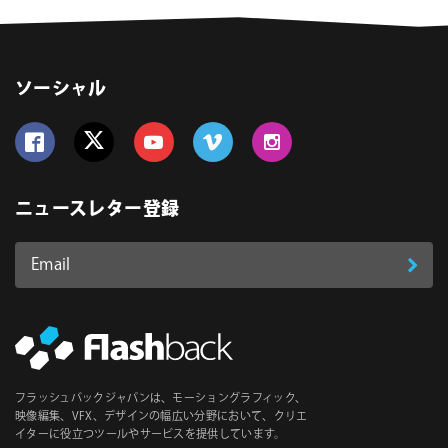
ソーシャル
Follow us on Facebook
Follow us on Twitter
Follow us on YouTube
Follow us on Vimeo
Follow us on Instagram
ニュースレター登録
Email
登
ア
ド
録
レ
ス
*
必
フラッシュバックジャパンは、モーショングラフィック、
須
映像編集、VFX、デザインの幅広い分野において、クリエ
イターに役立つツールやサービスを提供しています。