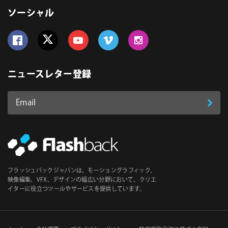
ソーシャル
Follow us on Facebook
Follow us on Twitter
Follow us on YouTube
Follow us on Vimeo
Follow us on Instagram
ニュースレター登録
Email
登
ア
ド
録
レ
ス
*
必
フラッシュバックジャパンは、モーショングラフィック、
須
映像編集、VFX、デザインの幅広い分野において、クリエ
イターに役立つツールやサービスを提供しています。