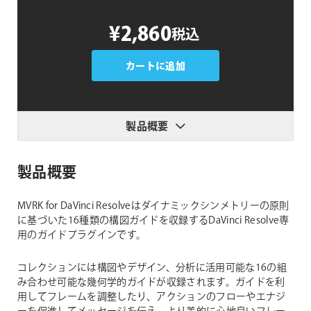
MVRK
¥2,860
税込
for
DaVinci
Resolve
カートに追加
個
製品概要
製品概要
MVRK for DaVinci Resolveはダイナミックシンメトリーの原則
に基づいた16種類の構図ガイドを収録するDaVinci Resolve専
用のガイドプラグインです。
コレクションには構図やデザイン、分析に活用可能な16の組
み合わせ可能な幾何学的ガイドが収録されます。ガイドを利
用してフレームを調整したり、アクションのフローやエナジ