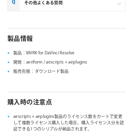
一部製品でフローティングライセンスの取扱いがあり
その他よくある質問
ます、フローティングライセンス対応製品につきまし
ては下記リンクよりご確認ください。なお、下記リン
クにない製品につきましては、ノードロックライセン
aescripts + aeplugins社製品 FAQ
スのみの提供となります。
製品情報
aescripts + aeplugins社 フローティングライセン
ス対応製品
製品：MVRK for DaVinci Resolve
開発：aeriform / aescripts + aeplugins
販売形態：ダウンロード製品
購入時の注意点
aescripts + aeplugins製品のライセンス数をカートで変更
して複数ライセンス購入した場合、購入ライセンス分を認
証できる1つのシリアルが納品されます。