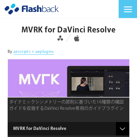
Flashback Japan Inc
メニューを切り替
MVRK for DaVinci Resolve
対応プラットフォーム
対応OS
By
aescripts + aeplugins
ダイナミックシンメトリーの原則に基づいた16種類の構図
ガイドを収録するDaVinci Resolve専用のガイドプラグイン
type