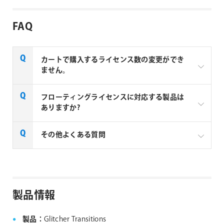
FAQ
カートで購入するライセンス数の変更ができ
ません。
aescripts + aeplugins製品のを複数ライセンスご購入
フローティングライセンスに対応する製品は
の場合はお見積りベースでの販売となります。複数ラ
ありますか?
イセンスご購入の場合は、下記リンクよりお問い合わ
せください。
一部製品でフローティングライセンスの取扱いがあり
その他よくある質問
aescripts社製品 マルチライセンス見積りフォーム
ます、フローティングライセンス対応製品につきまし
ては下記リンクよりご確認ください。なお、下記リン
なお、複数ライセンスをご購入の場合は購入ライセン
クにない製品につきましては、ノードロックライセン
ス分を認証できる1つのシリアルNo.が納品されます。
aescripts + aeplugins社製品 FAQ
スのみの提供となります。
製品情報
aescripts + aeplugins社 フローティングライセン
ス対応製品
製品：
Glitcher Transitions