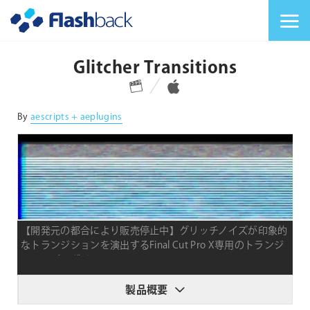
Flashback Japan Inc
メニューを切り替
Glitcher Transitions
対応プラットフォーム
対応OS
By
aescripts + aeplugins
【開発元の都合により販売停止中】グリッチノイズが印象的
なトランジションを演出するFinal Cut Pro X専用のトランジ
ションプラグイン
製品概要