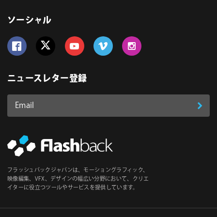
ソーシャル
Follow us on Facebook
Follow us on Twitter
Follow us on YouTube
Follow us on Vimeo
Follow us on Instagram
ニュースレター登録
Email
登
ア
ド
録
レ
ス
*
必
フラッシュバックジャパンは、モーショングラフィック、
須
映像編集、VFX、デザインの幅広い分野において、クリエ
イターに役立つツールやサービスを提供しています。