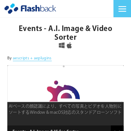
Flashback Japan Inc
メニューを切り替
Events - A.I. Image & Video
Sorter
対応OS
By
aescripts + aeplugins
AIベースの顔認識により、すべての写真とビデオを人物別に
ソートするWindow & macOS対応のスタンドアローンソフト
ウェア
type