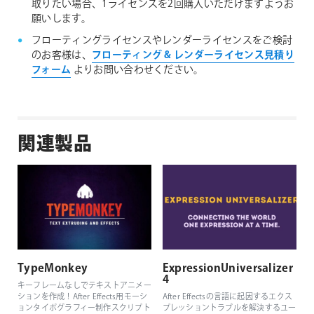
取りたい場合、1ライセンスを2回購入いただけますようお
願いします。
フローティングライセンスやレンダーライセンスをご検討
のお客様は、
フローティング & レンダーライセンス見積り
フォーム
よりお問い合わせください。
関連製品
TypeMonkey
ExpressionUniversalizer
4
キーフレームなしでテキストアニメー
ションを作成！After Effects用モーシ
After Effectsの言語に起因するエクス
ョンタイポグラフィー制作スクリプト
プレッショントラブルを解決するユー