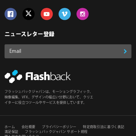
Follow us on Facebook
Follow us on Twitter
Follow us on YouTube
Follow us on Vimeo
Follow us on Instagram
ニュースレター登録
Email
登
ア
ド
録
レ
ス
*
必
フラッシュバックジャパンは、モーショングラフィック、
須
映像編集、VFX、デザインの幅広い分野において、クリエ
イターに役立つツールやサービスを提供しています。
セ
ホーム
会社概要
プライバシーポリシー
特定商取引法に基づく表記
満足保証
フラッシュバックジャパン サポート規程