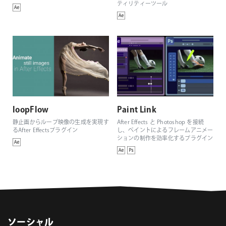
ティリティーツール
loopFlow
Paint Link
静止画からループ映像の生成を実現す
After Effects と Photoshop を接続
るAfter Effectsプラグイン
し、ペイントによるフレームアニメー
ションの制作を効率化するプラグイン
ソーシャル