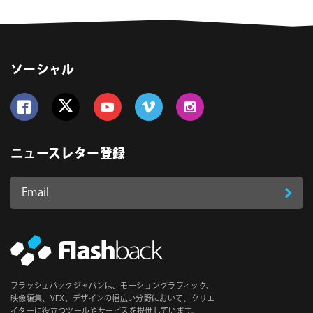
ソーシャル
Follow us on Facebook
Follow us on Twitter
Follow us on YouTube
Follow us on Vimeo
Follow us on Instagram
ニュースレター登録
Email
登
ア
ド
録
レ
ス
*
必
フラッシュバックジャパンは、モーショングラフィック、
須
映像編集、VFX、デザインの幅広い分野において、クリエ
イターに役立つツールやサービスを提供しています。