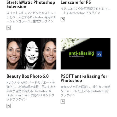
StretchMatic Photoshop
Lenscare for PS
Extension
リアルなボケや被写界深度をシミュレ
スリットスキャンとピクセルストレッ
ートするPhotohopプラグイン
チをベースとするPhotoshop専用のモ
ーションコラージュ生成プラグイン
Beauty Box Photo 6.0
PSOFT anti-aliasing for
Photoshop
NVIDIA や AMD ボードのサポートを
強化し、高速処理を実現！肌のしわや
画像のジャギを軽減し、滑らかで自然
染みが自動で消える Photoshop &
なイメージに仕上げるPhotoshop 用
Lightroom Classic対応のスキンレタ
プラグイン
ッチプラグイン