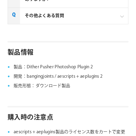
イセンスご購入の場合は、下記リンクよりお問い合わ
せください。
一部製品でフローティングライセンスの取扱いがあり
その他よくある質問
aescripts社製品 マルチライセンス見積りフォーム
ます、フローティングライセンス対応製品につきまし
ては下記リンクよりご確認ください。なお、下記リン
なお、複数ライセンスをご購入の場合は購入ライセン
クにない製品につきましては、ノードロックライセン
ス分を認証できる1つのシリアルNo.が納品されます。
aescripts + aeplugins社製品 FAQ
スのみの提供となります。
製品情報
aescripts + aeplugins社 フローティングライセン
ス対応製品
製品：Dither Pusher Photoshop Plugin 2
開発：bangingjoints / aescripts + aeplugins 2
販売形態：ダウンロード製品
購入時の注意点
aescripts + aeplugins製品のライセンス数をカートで変更