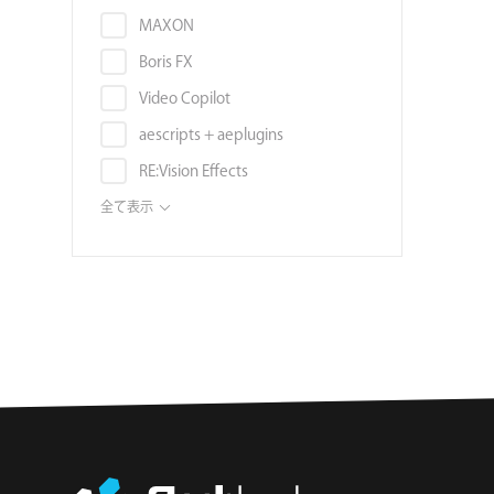
音素材
スタビライズ
Autodesk Flame
MAXON
画像素材
スローモーション
Autodesk Smoke
Boris FX
映像編集ソフト
タイトル
Blender
Video Copilot
書籍
ディストーション
Unreal Engine
aescripts + aeplugins
ボリュームライセンス
トラッキング
Audition
RE:Vision Effects
チュートリアル
モーションブラー
DAW (VST, AU, AAX)
Digital Anarchy
全て表示
3DCGソフト
ノイズ・グレイン
Noise Industries / FxFactory
3Dモデル
ノイズ除去
ABSoft
環境マップ・シェーダー・マテリ
被写界深度
アル
Frischluft
フィルタ
テンプレート
NewBlue
補正
タイプフェイス
AEJuice
レンダラー/レンダリング
フォント
AE Sweets
サウンドエフェクト
ハードウェア
Battle Axe
オーディオ