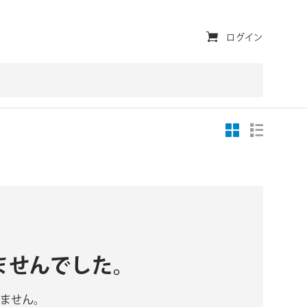
ユ
ログイン
ー
テ
ィ
リ
テ
ィ・
ナ
ビ
ゲ
ませんでした。
ー
ません。