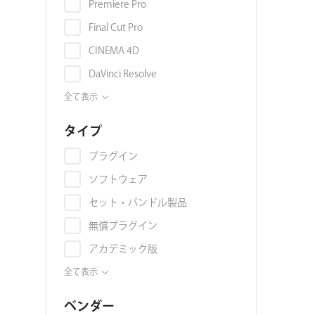
オーバーレイ
Premiere Pro
環境マップ
Final Cut Pro
マテリアル・テクスチャ
CINEMA 4D
グラデーション
DaVinci Resolve
グランジ
OFX
全て表示
グリッチ
EDIUS Pro
タイプ
群集アニメーション
Avid Media Composer
プラグイン
AI
Nuke
ソフトウェア
3Dモデル
Illustrator
セット・バンドル製品
コラージュ
Photoshop
無償プラグイン
ジェネレーター
Blackmagic Fusion
アカデミック版
映像素材
Vegas Pro
プリセット
全て表示
スライドショー
Autodesk 3ds Max
映像素材
スタイライズ
ベンダー
Autodesk Maya