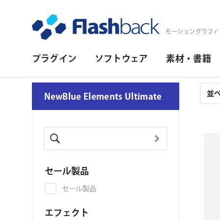
Flashback Japan Inc
モーショングラフィ
プ
プラグイン
ソフトウェア
素材・書籍
ラ
イ
注
NewBlue Elements Ultimate
文
マ
結
リ・
果
ナ
ビ
セール製品
ゲ
セール製品
ー
シ
エフェクト