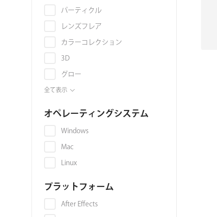
ョ
パーティクル
ン
レンズフレア
カラーコレクション
3D
グロー
アニメーション
全て表示
アップコンバート
オペレーティングシステム
スキンレタッチ
Windows
トランジション
Mac
キーイング
Linux
色収差
プラットフォーム
映像音声同期
ライトリーク
After Effects