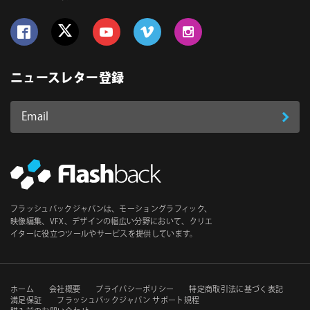
Follow us on Facebook
Follow us on Twitter
Follow us on YouTube
Follow us on Vimeo
Follow us on Instagram
ニュースレター登録
Email
登
ア
ド
録
レ
ス
*
必
フラッシュバックジャパンは、モーショングラフィック、
須
映像編集、VFX、デザインの幅広い分野において、クリエ
イターに役立つツールやサービスを提供しています。
セ
ホーム
会社概要
プライバシーポリシー
特定商取引法に基づく表記
満足保証
フラッシュバックジャパン サポート規程