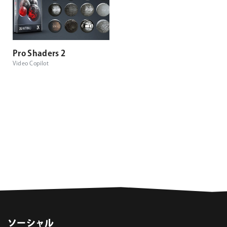
Pro Shaders 2
Video Copilot
ソーシャル