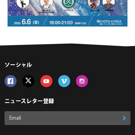
ソーシャル
Follow us on Facebook
Follow us on Twitter
Follow us on YouTube
Follow us on Vimeo
Follow us on Instagram
ニュースレター登録
Email
登
ア
ド
録