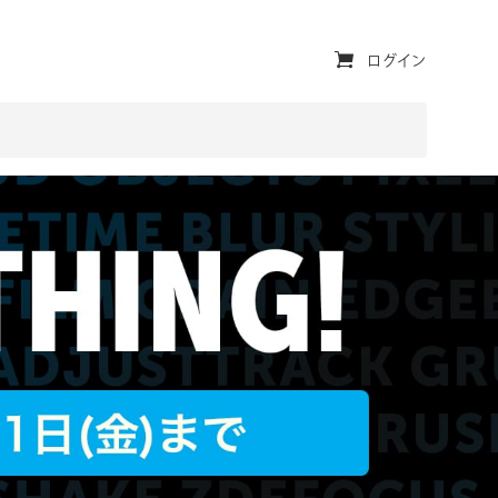
ユ
ログイン
ー
テ
ィ
リ
テ
ィ・
ナ
ビ
ゲ
ー