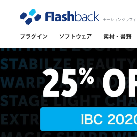
Flashback Japan Inc
モーショングラフィ
プ
プラグイン
ソフトウェア
素材・書籍
ラ
イ
マ
リ・
ナ
ビ
ゲ
ー
シ