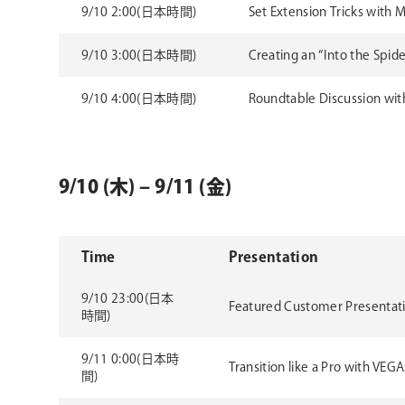
9/10 2:00(日本時間)
Set Extension Tricks with 
9/10 3:00(日本時間)
Creating an “Into the Spid
9/10 4:00(日本時間)
Roundtable Discussion wit
9/10 (木) – 9/11 (金)
Time
Presentation
9/10 23:00(日本
Featured Customer Presentati
時間)
9/11 0:00(日本時
Transition like a Pro with VE
間)