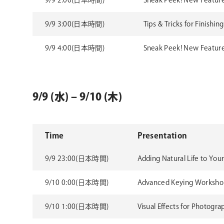
9/9 2:00(日本時間)
Sneak Peek! New Featur
9/9 3:00(日本時間)
Tips & Tricks for Finishi
9/9 4:00(日本時間)
Sneak Peek! New Feature
9/9 (水) – 9/10 (木)
Time
Presentation
9/9 23:00(日本時間)
Adding Natural Life to You
9/10 0:00(日本時間)
Advanced Keying Worksho
9/10 1:00(日本時間)
Visual Effects for Photogra