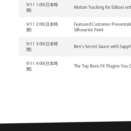
9/11 1:00(日本時
Motion Tracking for Editors w
間)
9/11 2:00(日本時
Featured Customer Presentat
間)
Silhouette Paint
9/11 3:00(日本時
Ben’s Secret Sauce with Sapph
間)
9/11 4:00(日本時
The Top Boris FX Plugins You 
間)