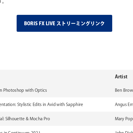
す。
BORIS FX LIVE ストリーミングリンク
Artist
in Photoshop with Optics
Ben Brown
ation: Stylistic Edits in Avid with Sapphire
Angus Em
l: Silhouette & Mocha Pro
Mary Popl