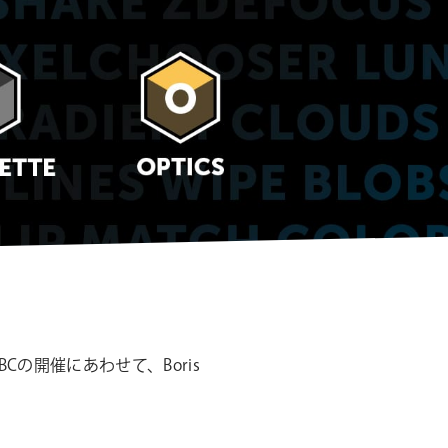
シ
ョ
ン
の開催にあわせて、Boris