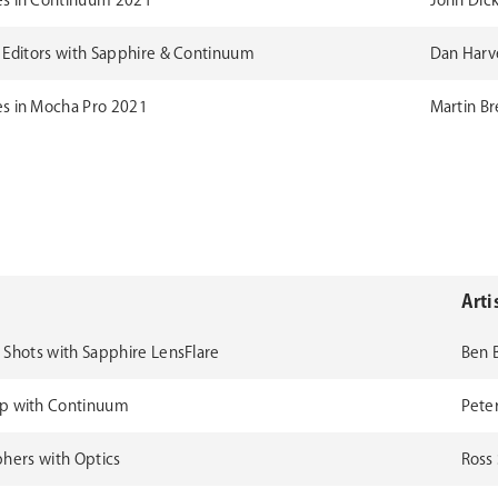
es in Continuum 2021
John Dick
ng Editors with Sapphire & Continuum
Dan Harve
s in Mocha Pro 2021
Martin B
Arti
r Shots with Sapphire LensFlare
Ben B
p with Continuum
Pete
phers with Optics
Ross 