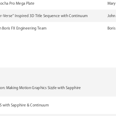
Mocha Pro Mega Plate
Mary 
er-Verse” Inspired 3D Title Sequence with Continuum
John 
h Boris FX Engineering Team
Boris
on: Making Motion Graphics Sizzle with Sapphire
GAS with Sapphire & Continuum