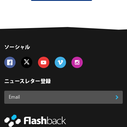
ソーシャル
Follow us on Facebook
Follow us on Twitter
Follow us on YouTube
Follow us on Vimeo
Follow us on Instagram
ニュースレター登録
Email
登
ア
ド
録
レ
ス