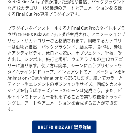
BretFX Kidz Artは子供が描いた動物や自然、バックグラウンド
など12カテゴリー165種類のアートとアニメーションを収録
するFinal Cut Pro専用プラグインです。
プラグインをインストールするとFinal Cut Proのタイトルブラ
ウザにBretFX Kidz Artフォルダが生成され、アニメーションプ
リセットがカテゴリーごと格納されます。網羅するカテゴリ
ーは動物と自然、バックグラウンド、絵文字、食べ物、趣味
とアクティビティ、休日とお祝い、オブジェクト、学校、吹
き出し、シンボル、旅行と場所、ウェアラブルの全12カテゴ
リーに渡ります。使い方は簡単、シーンに合うプリセットを
タイムラインにドロップ、インとアウトのアニメーションをIn
AnimationとOut Animationから選択します。続いてカラーと
ティントやエレメントのポジションやサイズ、回転をカスタ
マイズを行えばキッズアートのシーンは完成でう。また、ビ
ルトインのトラッカーを利用することで実写映像をトラッキ
ングし、アートやアニメ―ションを合成することができま
す。
BRETFX KIDZ ART 製品詳細