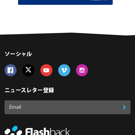
ソーシャル
Follow us on Facebook
Follow us on Twitter
Follow us on YouTube
Follow us on Vimeo
Follow us on Instagram
ニュースレター登録
Email
登
ア
ド
録
レ
ス