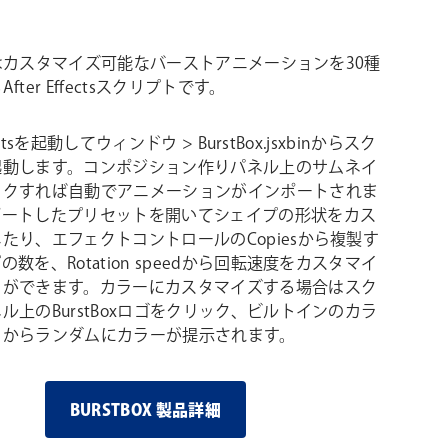
Boxはカスタマイズ可能なバーストアニメーションを30種
fter Effectsスクリプトです。
ffectsを起動してウィンドウ > BurstBox.jsxbinからスク
起動します。コンポジション作りパネル上のサムネイ
ックすれば自動でアニメーションがインポートされま
ポートしたプリセットを開いてシェイプの形状をカス
たり、エフェクトコントロールのCopiesから複製す
数を、Rotation speedから回転速度をカスタマイ
とができます。カラーにカスタマイズする場合はスク
ル上のBurstBoxロゴをクリック、ビルトインのカラ
トからランダムにカラーが提示されます。
BURSTBOX 製品詳細