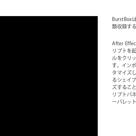
Burst
類収録するA
After E
リプトを
ルをクリ
す。イン
タマイズし
るシェイプの
ズするこ
リプトパネ
ーパレッ