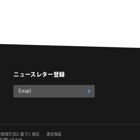
ニュースレター登録
Email
登
ア
o
on Instagram
ド
録
レ
ス
*
必
定商取引法に基づく表記
満足保証