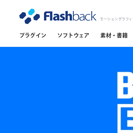
Flashback Japan Inc
モーショングラフィ
プ
プラグイン
ソフトウェア
素材・書籍
ラ
イ
マ
リ・
ナ
ビ
ゲ
ー
シ