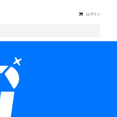
ユ
ログイン
ー
テ
ィ
リ
テ
ィ・
ナ
ビ
ゲ
ー