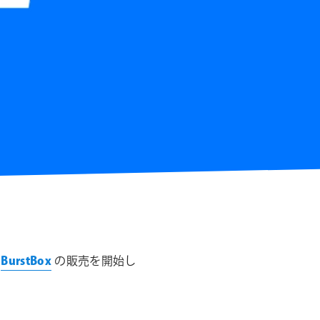
シ
ョ
ン
、
BurstBox
の販売を開始し