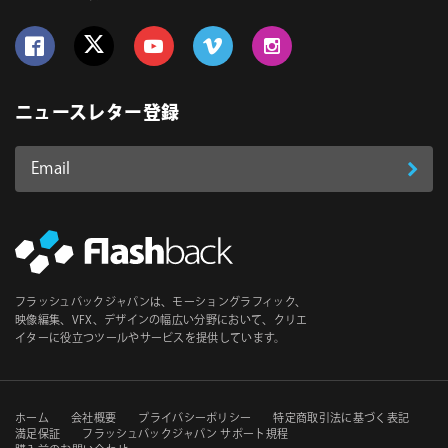
Follow us on Facebook
Follow us on Twitter
Follow us on YouTube
Follow us on Vimeo
Follow us on Instagram
ニュースレター登録
Email
登
ア
ド
録
レ
ス
*
必
フラッシュバックジャパンは、モーショングラフィック、
須
映像編集、VFX、デザインの幅広い分野において、クリエ
イターに役立つツールやサービスを提供しています。
セ
ホーム
会社概要
プライバシーポリシー
特定商取引法に基づく表記
満足保証
フラッシュバックジャパン サポート規程