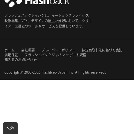
ス
*
必
フラッシュバックジャパンは、モーショングラフィック、
須
映像編集、VFX、デザインの幅広い分野において、クリエ
イターに役立つツールやサービスを提供しています。
セ
ホーム
会社概要
プライバシーポリシー
特定商取引法に基づく表記
満足保証
フラッシュバックジャパン サポート規程
購入前のお問い合わせ
カ
ン
Copyright© 2000-2026
Flashback Japan Inc
. All rights reserved.
ダ
リ・
ナ
ビ
ゲ