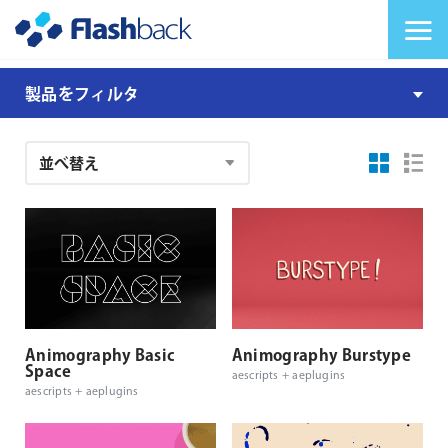
Flashback Japan Inc
メニューを切り替
aescripts
製品をフィルタ
animated
typeface
注
文
結
果
Animography Basic
Animography Burstype
Space
aescripts + aeplugins
aescripts + aeplugins