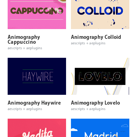
Animography
Animography Colloid
Cappuccino
aescripts + aeplugins
aescripts + aeplugins
Animography Haywire
Animography Lovelo
aescripts + aeplugins
aescripts + aeplugins