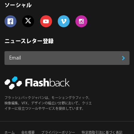
ソーシャル
Follow us on Facebook
Follow us on Twitter
Follow us on YouTube
Follow us on Vimeo
Follow us on Instagram
ニュースレター登録
Email
登
ア
ド
録
レ
ス
*
必
フラッシュバックジャパンは、モーショングラフィック、
須
映像編集、VFX、デザインの幅広い分野において、クリエ
イターに役立つツールやサービスを提供しています。
ホーム
会社概要
プライバシーポリシー
特定商取引法に基づく表記