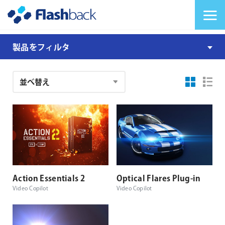
Flashback Japan Inc
メニューを切り替
Action
製品をフィルタ
Flares
Bundle
注
文
結
果
Action Essentials 2
Optical Flares Plug-in
Video Copilot
Video Copilot