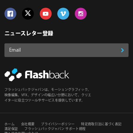
Follow us on Facebook
Follow us on Twitter
Follow us on YouTube
Follow us on Vimeo
Follow us on Instagram
ニュースレター登録
Email
登
ア
ド
録
レ
ス
*
必
フラッシュバックジャパンは、モーショングラフィック、
須
映像編集、VFX、デザインの幅広い分野において、クリエ
イターに役立つツールやサービスを提供しています。
セ
ホーム
会社概要
プライバシーポリシー
特定商取引法に基づく表記
満足保証
フラッシュバックジャパン サポート規程